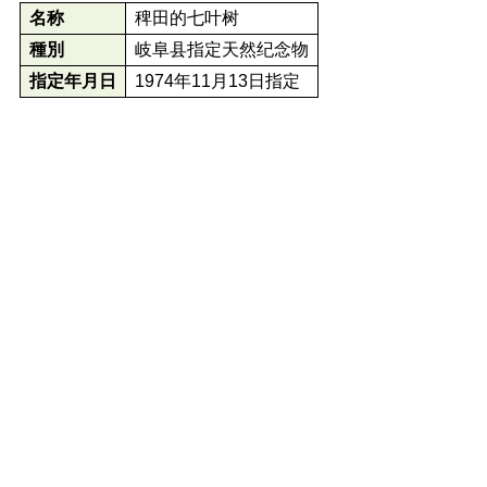
名称
稗田的七叶树
種別
岐阜县指定天然纪念物
指定年月日
1974年11月13日指定
*
以上仅供参考。可能会有与最新信息不符
的情况，敬请见谅。
返回上一頁
首頁
白川村官方网站
邮政编码501-5692 岐阜县大野郡白川村鸠谷517
TEL: +81-5769-6-1311 FAX: +81-5769-
6-1709
Copyright(C) Shirakawa village. all rights
reserved.