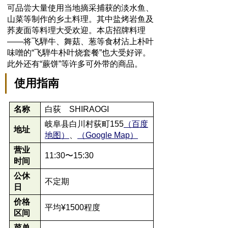
可品尝大量使用当地摘采捕获的淡水鱼、
山菜等制作的乡土料理。其中盐烤岩鱼及
荞麦面等料理大受欢迎。本店招牌料理
——将飞騨牛、舞菇、葱等食材沾上朴叶
味噌的“飞騨牛朴叶烧套餐”也大受好评。
此外还有“蕨饼”等许多可外带的商品。
使用指南
名称
白荻 SHIRAOGI
岐阜县白川村荻町155
（百度
地址
地图）
、
（Google Map）
营业
11:30〜15:30
时间
公休
不定期
日
价格
平均¥1500程度
区间
菜单