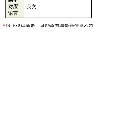
对应
英文
语言
*
以上仅供参考。可能会有与最新信息不符
的情况，敬请见谅。
返回上一頁
首頁
白川村官方网站
邮政编码501-5692 岐阜县大野郡白川村鸠谷517
TEL: +81-5769-6-1311 FAX: +81-5769-
6-1709
Copyright(C) Shirakawa village. all rights
reserved.