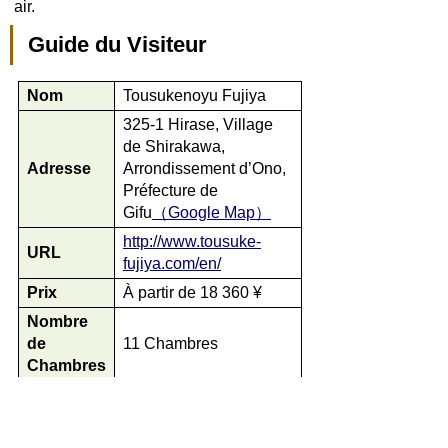
air.
Guide du Visiteur
Nom
Tousukenoyu Fujiya
325-1 Hirase, Village
de Shirakawa,
Adresse
Arrondissement d’Ono,
Préfecture de
Gifu
（Google Map）
http://www.tousuke-
URL
fujiya.com/en/
Prix
À partir de 18 360 ¥
Nombre
de
11 Chambres
Chambres
*
Veuillez noter que les informations ci-
dessus sont fournies à titre de référence.