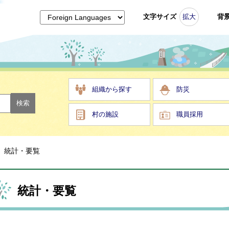
文字サイズ
拡大
背
組織から探す
防災
村の施設
職員採用
統計・要覧
統計・要覧