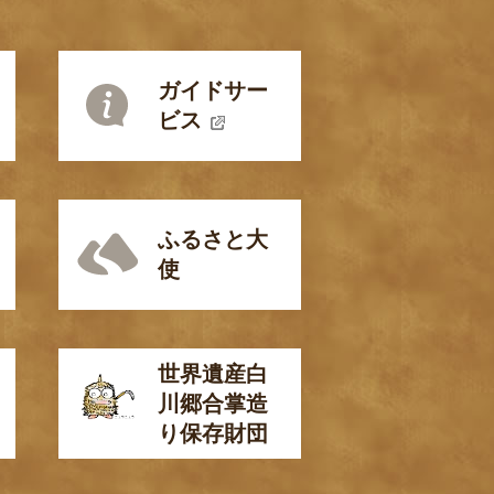
ガイドサー
ビス
ふるさと大
使
世界遺産白
川郷合掌造
り保存財団