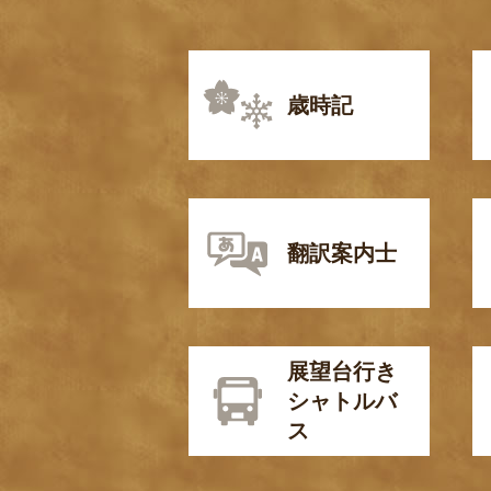
歳時記
翻訳案内士
展望台行き
シャトルバ
ス