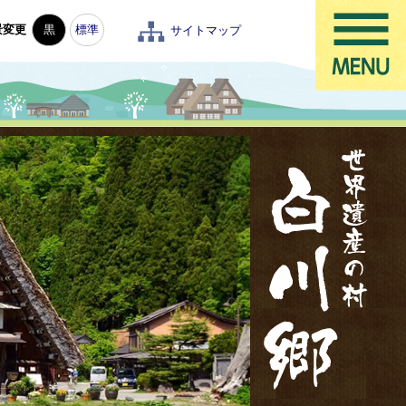
景変更
黒
標準
サイトマップ