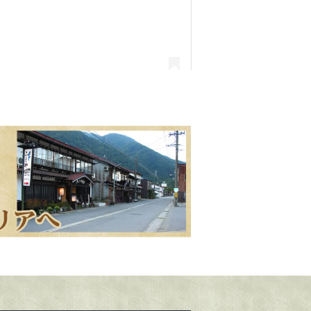
Shirakawago 白川郷(@shirakawa_go)がシェアした投稿