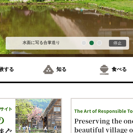
水面に写る合掌造り
停止
験する
知る
食べる