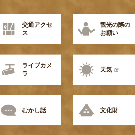
交通アクセ
観光の際の
ス
お願い
ライブカメ
天気
ラ
むかし話
文化財