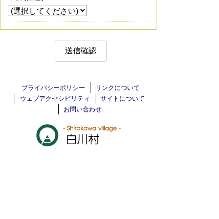
プライバシーポリシー
リンクについて
ウェブアクセシビリティ
サイトについて
お問い合わせ
白川村役場 法人番号 1000020216046
〒501-5692 岐阜県大野郡白川村鳩谷517
TEL
05769-6-1311
FAX 05769-6-1709
各課連絡先
村役場までのアクセス
Copyright(C) Shirakawa village. all rights