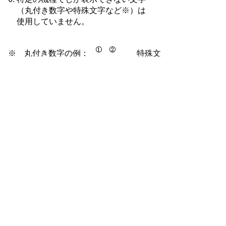
（丸付き数字や特殊文字など※）は
使用していません。
※ 丸付き数字の例：
特殊文
字の例：
プライバシーポリシー
リンクについて
ウェブアクセシビリティ
サイトについて
お問い合わせ
白川村役場 法人番号 1000020216046
〒501-5692 岐阜県大野郡白川村鳩谷517
TEL
05769-6-1311
FAX 05769-6-1709
各課連絡先
村役場までのアクセス