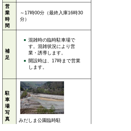
営
業
～17時00分（最終入庫16時30
時
分）
間
混雑時の臨時駐車場で
す。混雑状況により営
補
業・誘導します。
足
開設時は、17時まで営業
します。
駐
車
場
写
真
みだしま公園臨時駐
車場