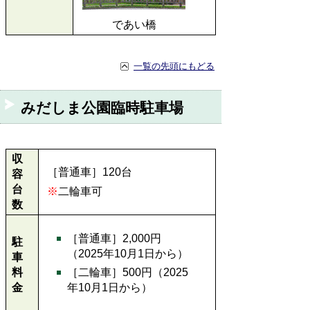
であい橋
一覧の先頭にもどる
みだしま公園臨時駐車場
収
［普通車］120台
容
台
※
二輪車可
数
［普通車］2,000円
駐
（2025年10月1日から）
車
料
［二輪車］500円（2025
金
年10月1日から）