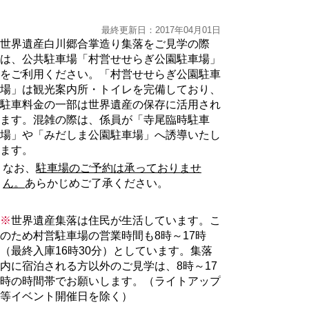
最終更新日：2017年04月01日
世界遺産白川郷合掌造り集落をご見学の際
は、公共駐車場「村営せせらぎ公園駐車場」
をご利用ください。「村営せせらぎ公園駐車
場」は観光案内所・トイレを完備しており、
駐車料金の一部は世界遺産の保存に活用され
ます。混雑の際は、係員が「寺尾臨時駐車
場」や「みだしま公園駐車場」へ誘導いたし
ます。
なお、
駐車場のご予約は承っておりませ
ん。
あらかじめご了承ください。
※
世界遺産集落は住民が生活しています。こ
のため村営駐車場の営業時間も8時～17時
（最終入庫16時30分）としています。集落
内に宿泊される方以外のご見学は、8時～17
時の時間帯でお願いします。（ライトアップ
等イベント開催日を除く）