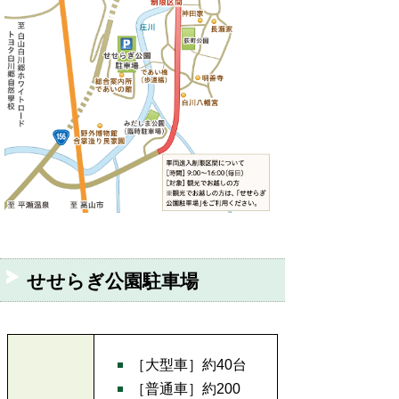
せせらぎ公園駐車場
［大型車］約40台
［普通車］約200