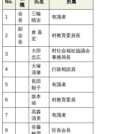
No.
氏名
所属
職
会
三輪
1
有識者
長
晴吉
副
倉 嘉
2
会
村教育委員長
宏
長
大田
村社会福祉協議会
3
忠広
事務局長
大塚
4
行政相談員
清肇
長田
5
有識者
順子
坂本
6
村教育委員
靖
高森
7
有識者
清美
谷藤
8
区長会長
敏雪