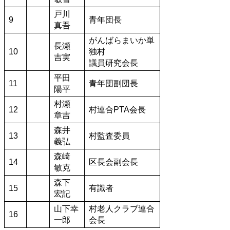
戸川
9
青年団長
真吾
がんばらまいか単
長瀬
10
独村
吉実
議員研究会長
平田
11
青年団副団長
陽平
村瀬
12
村連合PTA会長
章吉
森井
13
村監査委員
義弘
森崎
14
区長会副会長
敏克
森下
15
有識者
宏記
山下幸
村老人クラブ連合
16
一郎
会長