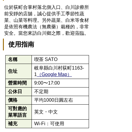
位於荻町合掌村落北側入口、白川診療所
前安靜的店舖，誠心提供手工季節性蔬
菜、山菜等料理。另外蔬菜、白米等食材
是依照有機農法（無農藥）栽種的，非常
安全。當您來訪白川鄉之際，歡迎蒞臨。
使用指南
名稱
喫茶 SATO
岐阜縣白川村荻町1163-
住址
1
（Google Map）
營業時間
9:00〜17:00
公休日
不定期
價格
平均1000日圓左右
可對應的
英文・中文
菜單語言
補充
Wi-Fi：可使用