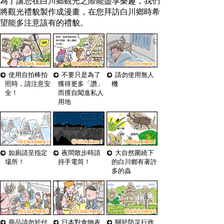
為了讓您在白川鄉觀光之際能盡享樂趣，我們
將觀光禮貌製作成漫畫，在您拜訪白川鄉時希
望能多注意該有的禮貌。
使用自拍棒拍
不要只是為了
請勿使用無人
照時，請注意安
獲得更多「讚」
機
全！
而擅自闖進私人
用地
如廁請至指定
夜間散步時請
大自然圍繞下
場所！
持手電筒！
的白川鄉有著許
多的蟲
商品請勿於付
日本對食物表
關於防災行政