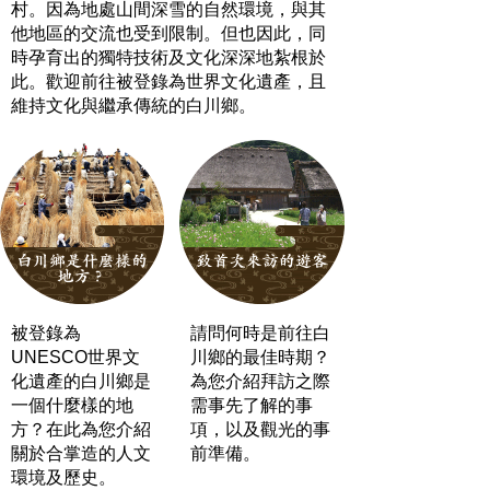
村。因為地處山間深雪的自然環境，與其
他地區的交流也受到限制。但也因此，同
時孕育出的獨特技術及文化深深地紮根於
此。歡迎前往被登錄為世界文化遺產，且
維持文化與繼承傳統的白川鄉。
被登錄為
請問何時是前往白
UNESCO世界文
川鄉的最佳時期？
化遺產的白川鄉是
為您介紹拜訪之際
一個什麼樣的地
需事先了解的事
方？在此為您介紹
項，以及觀光的事
關於合掌造的人文
前準備。
環境及歷史。