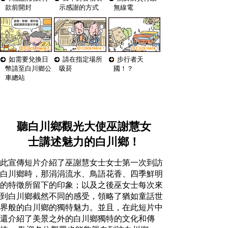
款前開封
示感謝的方式
無線電
如需要兌換日
請在指定場所
步行者天
幣請至白川鄉公
吸菸
國！？
車總站
聽白川鄉觀光大使巫謝慧女
士講述魅力的白川鄉！
此宣傳短片介紹了巫謝慧女士女士第一次到訪
白川鄉時，那涓涓流水、鳥語花香、四季鮮明
的特徵所留下的印象；以及之後巫女士每次來
到白川鄉截然不同的感受，領略了猶如童話世
界般的白川鄉的獨特魅力。並且，在此短片中
還介紹了美景之外的白川鄉獨特的文化和傳