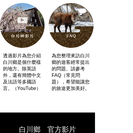
透過影片為您介紹
為您整理來訪白川
白川鄉是個什麼樣
鄉的遊客經常提出
的地方。除英語
的問題。請參考
外，還有簡體中文
FAQ（常見問
及法語等多國語
題），希望能讓您
言。（YouTube）
的旅途更加美好。
白川鄉 官方影片