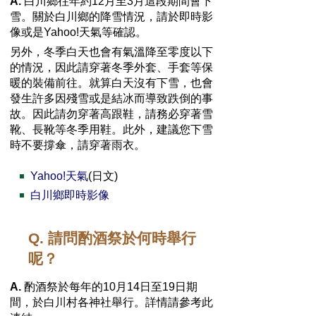
A.
白川鄉往年約12月至3月這段期間會下
雪。關於白川鄉的降雪情況，請於即時影
像或是Yahoo!天氣等確認。
另外，冬季白天也會有氣溫降至零度以下
的情況，因此請穿著冬季外套、手套等保
暖的裝備前往。就算白天沒有下雪，也會
發生許多因殘雪或是結冰而導致跌倒的事
故。因此請勿穿著高跟鞋，請務必穿著雪
靴、長靴等冬季用鞋。此外，建議您下雪
時不要撐傘，請穿著雨衣。
Yahoo!天氣
(日文)
白川鄉即時影像
Q. 請問酌酒祭於何時舉行
呢？
A.
酌酒祭於每年的10月14日至19日期
間，於白川村各神社舉行。詳情請參考此