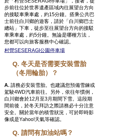
於「村營SESERAGI停車場」，接著，徒
步前往位於世界遺產區域內往展望台方向
的接駁車乘車處，約15分鐘。搭乘公共巴
士前往白川鄉的遊客，請於「白川鄉巴士
總站」下車，徒步至往展望台方向的接駁
車乘車處，約5分鐘。無論是哪種方法，
您都可以向旅客服務中心確認。
村營SESERAGI公園停車場
Q. 冬天是否需要安裝雪胎
（冬用輪胎）？
A.
請務必安裝雪胎。也建議您預備雪鍊或
駕駛4WD汽車前往。另外，依往年慣例，
白川鄉會於12月至3月期間下雪。這段期
間前後，於冬天拜訪之際請務必十分注意
安全。關於當年的積雪狀況，可於即時影
像或是Yahoo!天氣等確認。
Q. 請問有加油站嗎？