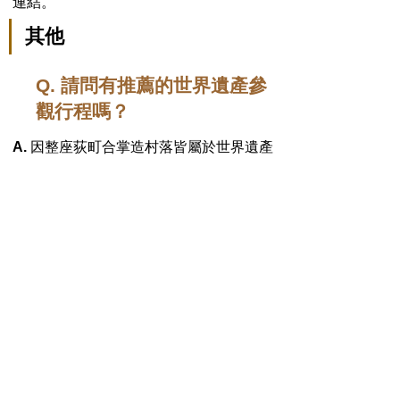
連結。
其他
Q. 請問有推薦的世界遺產參
觀行程嗎？
A.
因整座荻町合掌造村落皆屬於世界遺產
區域，您可於村落內自在悠閒地散步參
觀。但因為合掌造村落至今仍有居民在此
生活著，這也是這裡的一大特徵。因此請
勿任意進入私人家中庭園、田地，或是窺
視家中、未經許可擅自打開門窗。
另外，「村營SESERAGI公園停車場」附
近，有座可體驗以前生活模式的「野外博
物館 合掌造民家園」。此園區內，包含縣
重要文化財指定建築物9棟，一共有26棟
的建築物，在這裡可了解白川村的歷史及
文化。
此外，您也可以於白川鄉觀光協會網頁下