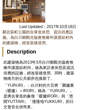
Last Updated：2017年10月18日
鄰近荻町公園的合掌造休憩、資訊供應設
施。為白川鄉觀光協會無條件讓渡給村內
的建築物，經改裝後使用。
Description
此建築物為2013年3月白川鄉觀光協會無
條件讓渡給村內，做為來訪者休憩及資訊
供應的設施，經改裝後使用。同時，建築
物南方的公共廁所也換新了。
「YURURI」：白川村的方言將「圍爐裏
（暖爐）＝IRORI」稱為「YURURI」，
是將合掌造的象徵「暖爐IRORI」與「悠
閒YUTTARI」「慢慢地YUKKURI」的日
文發音合併而來。