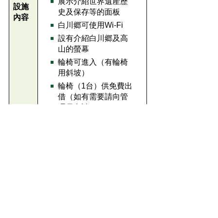
展示介紹世界遺産歷
設施
史及保存等的面板
內容
白川郷可使用Wi-Fi
設有介紹白川郷及高
山的螢幕
輪椅可進入（有輪椅
用斜坡）
輪椅（1台）供免費出
借（如有需要請向管
理員申請）
嚴禁煙火（建築物內
利用
全面禁菸）
注意
嚴禁飲食（請勿飲
事項
食）
等
垃圾請務必隨身帶走