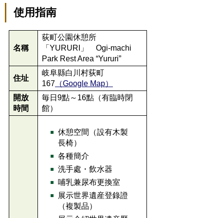
使用指南
荻町公園休憩所
名稱
「YURURI」 Ogi-machi
Park Rest Area “Yururi”
岐阜縣白川村荻町
住址
167
（Google Map）
開放
毎日9點～16點（有臨時閉
時間
館）
休憩空間（設有木製
長椅）
各種簡介
洗手處・飲水器
哺乳兼尿布更換室
展示世界遺産登錄證
（複製品）