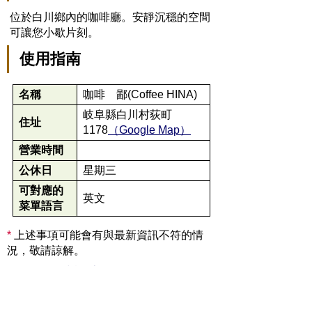
位於白川鄉內的咖啡廳。安靜沉穩的空間
可讓您小歇片刻。
使用指南
名稱
咖啡 鄙(Coffee HINA)
岐阜縣白川村荻町
住址
1178
（Google Map）
營業時間
公休日
星期三
可對應的
英文
菜單語言
*
上述事項可能會有與最新資訊不符的情
況，敬請諒解。
返回上一頁
首頁