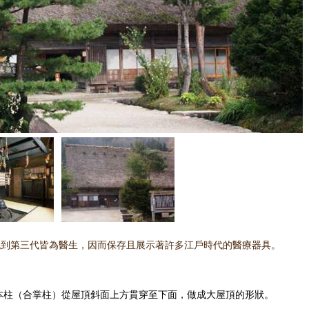
代到第三代皆為醫生，因而保存且展示著許多江戶時代的醫療器具。
一本柱（合掌柱）從屋頂斜面上方貫穿至下面，做成大屋頂的形狀。