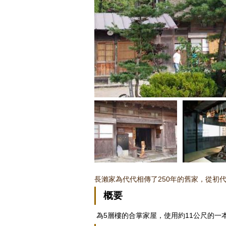
長瀨家為代代相傳了250年的舊家，從初
概要
為5層樓的合掌家屋，使用約11公尺的