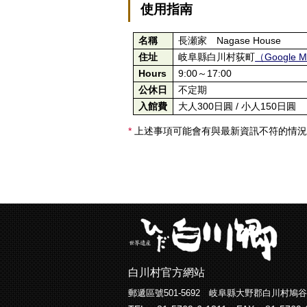
使用指南
名稱
長瀬家 Nagase House
住址
岐阜縣白川村荻町
（Google 
Hours
9:00～17:00
公休日
不定期
入館費
大人300日圓 / 小人150日圓
*
上述事項可能會有與最新資訊不符的情況
白川村官方網站
郵遞區號501-5692 岐阜縣大野郡白川村鳩谷