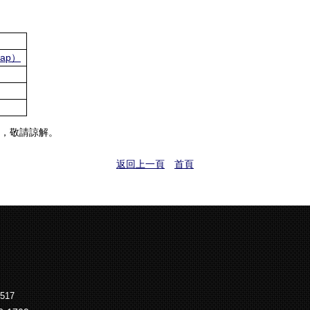
Map）
，敬請諒解。
返回上一頁
首頁
517