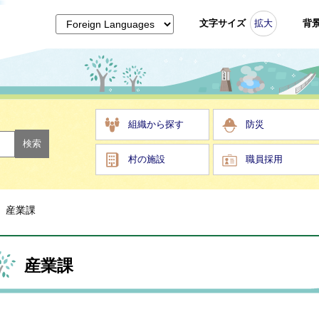
文字サイズ
拡大
背
組織から探す
防災
村の施設
職員採用
産業課
産業課