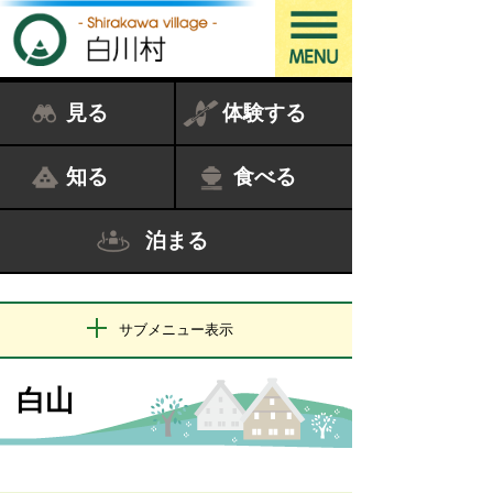
見る
体験する
知る
食べる
泊まる
サブメニュー表示
白山