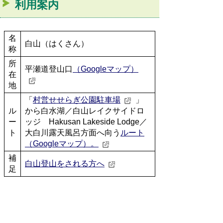
利用案内
名
白山（はくさん）
称
所
平瀬道登山口
（Googleマップ）
在
地
「
村営せせらぎ公園駐車場
」
ル
から白水湖／白山レイクサイドロ
ー
ッジ Hakusan Lakeside Lodge／
ト
大白川露天風呂方面へ向う
ルート
（Googleマップ）。
補
白山登山をされる方へ
足
※
上記は参考情報です。最新の情報とは異な
る場合がありますのでご了承ください。