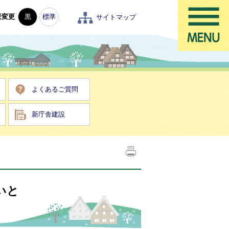
景変更
黒
標準
サイトマップ
よくあるご質問
新庁舎建設
いと