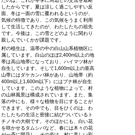
たのは、これが冬季に周辺との交流を遮断
したからです。夏は涼しく過ごしやすい反
面、冬は一面の雪に覆われるというのが、
気候の特徴であり、この気候をうまく利用
して生活してきたのが、わたしたちの祖先
です。今後は、この雪とどのように関わり
親しんでいくかが課題です。
村の植生は、温帯の中の白山山系植物区に
属しています。白山のほぼ2,400m以上の地
帯は高山地帯になっており、ハイマツ林が
自生しています。そして1,600m以上の亜高
山帯にはダケカンバ林があり、山地帯（約
400m以上1,600m以下）にはブナ林が自生
しています。このような植物によって、村
の山林風景は構成されています。また、集
落の中にも、様々な植物を目にすることが
できます。その中でも、目をひくのは、わ
たしたちの生活と密接に結びついているト
チノキの大樹です。そのほかにも、白い花
を咲かせるタムシバなど、春には木々の花
が一斉に開花し、その姿は、村に美しい彩