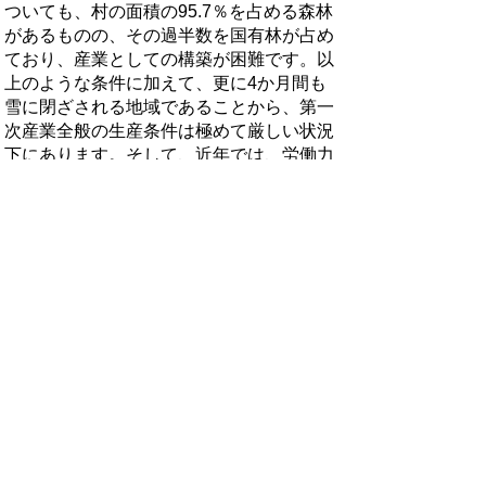
ついても、村の面積の95.7％を占める森林
があるものの、その過半数を国有林が占め
ており、産業としての構築が困難です。以
上のような条件に加えて、更に4か月間も
雪に閉ざされる地域であることから、第一
次産業全般の生産条件は極めて厳しい状況
下にあります。そして、近年では、労働力
の高齢化などが拍車をかけ、構造の衰弱が
極めて早い速度で進行しています。しか
し、耕地や森林は、村の美しい風景を構成
する重要なものであり、第一次産業の衰退
は、村の風景の荒廃につながるものです。
第二次産業は、村の主力産業として、建設
業や生コン・砕石業が位置づけられてお
り、村内経済の活性化に大きく影響してい
ます。建設事業の拡大により伸長したこれ
らの産業は、冬季でも降雪に対応しながら
事業を進められることになり、通年就労の
場の確保に貢献しています。このように、
今後、高速道路などの大規模な建設工事の