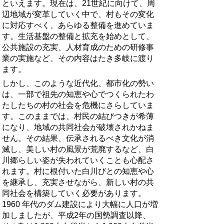
といえます。現在は、21世紀に向けて、周
辺地域が変革していく中で、村もその変化
に対応すべく、あらゆる整備を進めていま
す。生活基盤の整備と拡充を始めとして、
公共施設の充実、人材育成のための研修事
業の実施など、その内容はたき多岐に渡り
ます。
しかし、このような近代化、都市化の勢い
は、一部で祖先の知恵や心でつくられたわ
たしたちの村の社会を危機にさらしていま
す。このままでは、村民の結びつきが希薄
になり、地域の共同社会が破壊されかねま
せん。その結果、伝承されるべき文化が消
滅し、美しい村の風景が荒廃するなど、白
川郷らしい姿が失われていくことも心配さ
れます。村に根付いた白川びとの知恵や心
を継承し、充実させながら、新しい村の共
同社会を構築していく必要があります。
1960 年代のダム建設により大幅に人口が増
加しましたが、平成2年の国勢調査以降、