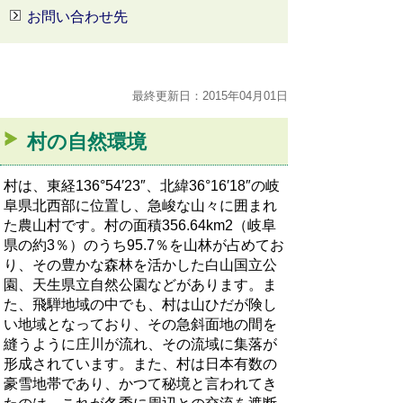
お問い合わせ先
最終更新日：2015年04月01日
村の自然環境
村は、東経136°54′23″、北緯36°16′18″の岐
阜県北西部に位置し、急峻な山々に囲まれ
た農山村です。村の面積356.64km2（岐阜
県の約3％）のうち95.7％を山林が占めてお
り、その豊かな森林を活かした白山国立公
園、天生県立自然公園などがあります。ま
た、飛騨地域の中でも、村は山ひだが険し
い地域となっており、その急斜面地の間を
縫うように庄川が流れ、その流域に集落が
形成されています。また、村は日本有数の
豪雪地帯であり、かつて秘境と言われてき