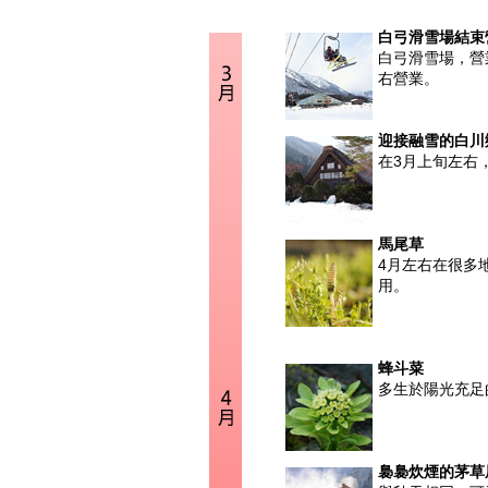
白弓滑雪場結束
白弓滑雪場，營
右營業。
迎接融雪的白川
在3月上旬左右
馬尾草
4月左右在很多
用。
蜂斗菜
多生於陽光充足
裊裊炊煙的茅草