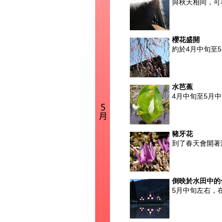
與秋天相同，可
櫻花盛開
約於4月中旬至
水芭蕉
4月中旬至5月
豬牙花
到了春天會開著
倒映於水田中的
5月中旬左右，