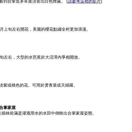
看到合掌造茅草屋頂冒出白色煙霧。 (
請參考這裡的影片
)
5月上旬左右開花，美麗的櫻花點綴全村更加浪漫。
中旬左右，大型的水芭蕉於大沼澤內爭相開放。
淡紫或桃色的花。可用於燙青菜或天婦羅。
合掌家屋
在插秧前滿是灌溉用水的水田中倒映出合掌家屋姿態。