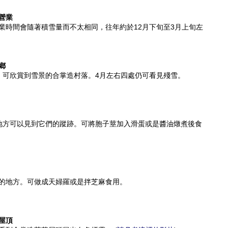
營業
業時間會隨著積雪量而不太相同，往年約於12月下旬至3月上旬左
鄉
，可欣賞到雪景的合掌造村落。4月左右四處仍可看見殘雪。
地方可以見到它們的蹤跡。可將胞子莖加入滑蛋或是醬油燉煮後食
的地方。可做成天婦羅或是拌芝麻食用。
屋頂