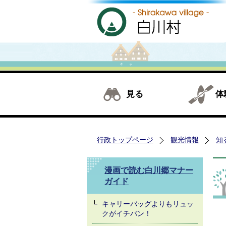
見る
体
行政トップページ
観光情報
知
漫画で読む白川郷マナー
ガイド
キャリーバッグよりもリュッ
クがイチバン！