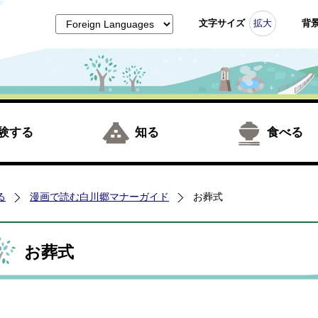
文字サイズ
拡大
背
験する
知る
食べる
る
漫画で読む白川郷マナーガイド
お葬式
お葬式