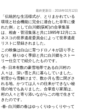
最終更新日：2016年02月12日
「伝統的な生活様式が、とりまかれている
環境と社会機能に完全に適合した非常に優
れた­例」として白川郷(荻町)の合掌集落
は、相倉・菅沼集落と共に1995年12月にユ
ネ­スコの世界遺産委員会によって世界遺産
リストに登録されました。
この映像は白山に育つドロノキが語り手と
なり、移りゆく季節と共に白川郷をストー
リー­仕立てで紹介したものです。
-冬- 日本有数の豪雪地帯である白川村の
人々は、深い雪と共に暮らしていました。
初雪から雪­解けまで、数か月も雪に閉ざさ
れる地。かつては人々の往来ができない秘
境の地でもあり­ました。合掌造り家屋は、
村の人々と寄り添いながらこの地で生きて
きたのです。
-春- 白川郷の春はゆっくりゆっくりやって