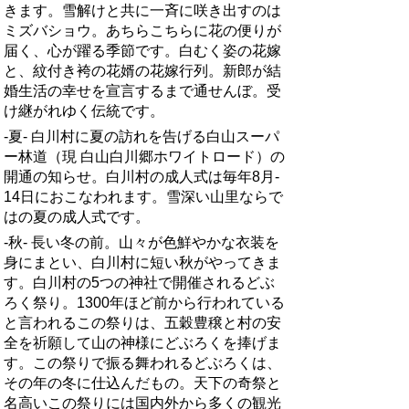
きます。雪解けと共に一斉に咲き出すのは
ミズバシ­ョウ。あちらこちらに花の便りが
届く、心が躍る季節です。白むく姿の花嫁
と、紋付き袴­の花婿の花嫁行列。新郎が結
婚生活の幸せを宣言するまで通せんぼ。受
け継がれゆく伝統­です。
-夏- 白川村に夏の訪れを告げる白山スーパ
ー林道（現 白山白川郷ホワイトロード）の
開通の知らせ。白川村の成人式は毎年8月­
14日におこなわれます。雪深い山里ならで
はの夏の成人式です。
-秋- 長い冬の前。山々が色鮮やかな衣装を
身にまとい、白川村に短い秋がやってきま
す。白川­村の5つの神社で開催されるどぶ
ろく祭り。1300年ほど前から行われている
と言われ­るこの祭りは、五穀豊穣と村の安
全を祈願して山の神様にどぶろくを捧げま
す。この祭り­で振る舞われるどぶろくは、
その年の冬に仕込んだもの。天下の奇祭と
名高いこの祭りに­は国内外から多くの観光