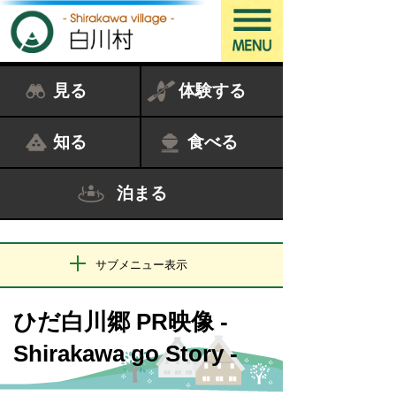
見る
体験する
知る
食べる
泊まる
サブメニュー表示
ひだ白川郷 PR映像 -
Shirakawa go Story -