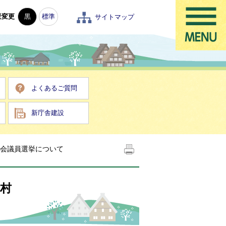
景変更
黒
標準
サイトマップ
よくあるご質問
新庁舎建設
議会議員選挙について
川村