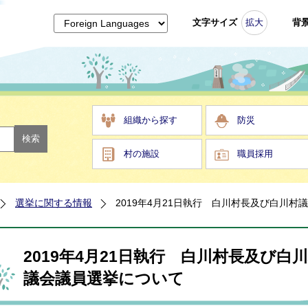
文字サイズ
拡大
背
組織から探す
防災
村の施設
職員採用
選挙に関する情報
2019年4月21日執行 白川村長及び白川村
2019年4月21日執行 白川村長及び白
議会議員選挙について