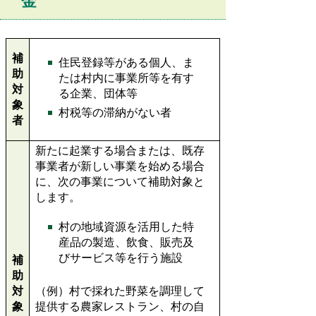
金
補
住民登録等がある個人、ま
助
たは村内に事業所等を有す
対
る企業、団体等
象
村税等の滞納がない者
者
新たに起業する場合または、既存
事業者が新しい事業を始める場合
に、次の事業について補助対象と
します。
村の地域資源を活用した特
産品の製造、飲食、販売及
びサービス等を行う施設
補
助
対
（例）村で採れた野菜を調理して
象
提供する農家レストラン、村の自