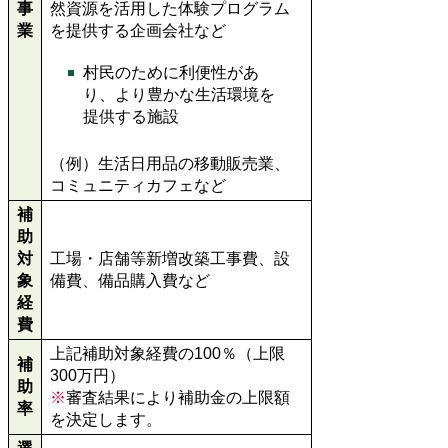
事
然資源を活用した体験プログラム
業
を提供する企画会社など
村民のために利便性があ
り、より豊かな生活環境を
提供する施設
（例）生活日用品の移動販売業、
コミュニティカフェなど
補
助
対
工場・店舗等新増改築工事費、設
象
備費、備品購入費など
経
費
上記補助対象経費の100％（上限
補
300万円）
助
※
審査結果により補助金の上限額
率
を決定します。