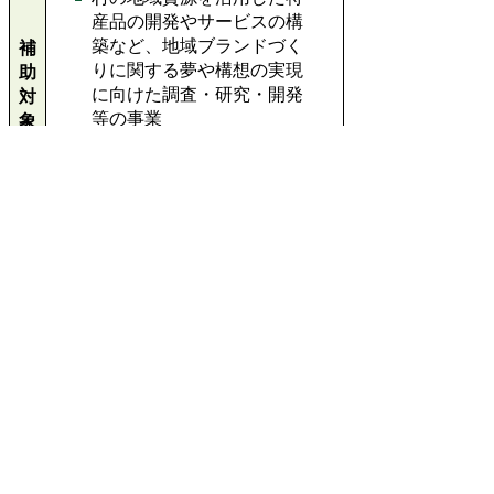
産品の開発やサービスの構
築など、地域ブランドづく
補
りに関する夢や構想の実現
助
に向けた調査・研究・開発
対
等の事業
象
事
業
（例）村内産キノコを使ったお菓
子の研究、村の自然資源を活用し
た体験プログラムを提供するため
の調査など
補
調査、試作等に要する経費
助
生産技術等の研究に要する
対
経費
象
その他開発調査に要する経
経
費
費
補
上記補助対象経費の100％（上限50
助