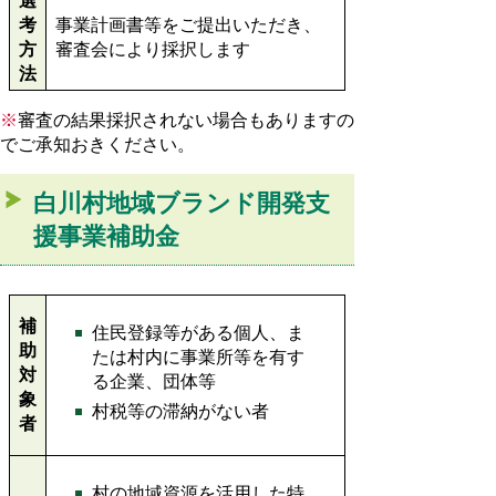
選
考
事業計画書等をご提出いただき、
方
審査会により採択します
法
※
審査の結果採択されない場合もありますの
でご承知おきください。
白川村地域ブランド開発支
援事業補助金
補
住民登録等がある個人、ま
助
たは村内に事業所等を有す
対
る企業、団体等
象
村税等の滞納がない者
者
村の地域資源を活用した特