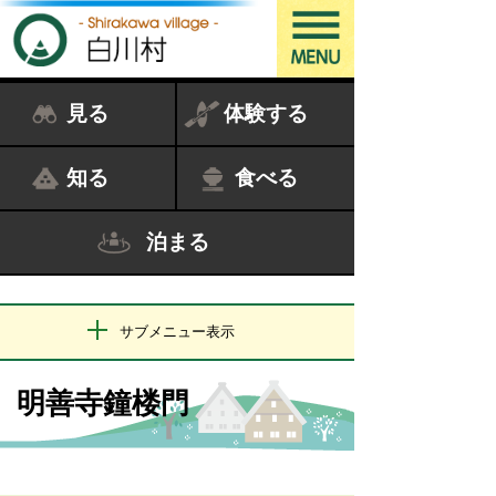
見る
体験する
知る
食べる
泊まる
サブメニュー表示
明善寺鐘楼門