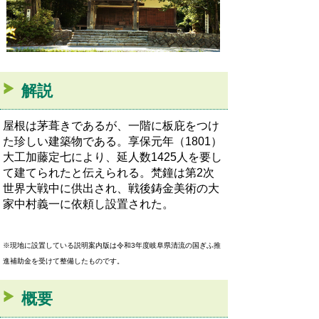
解説
屋根は茅葺きであるが、一階に板庇をつけ
た珍しい建築物である。享保元年（1801）
大工加藤定七により、延人数1425人を要し
て建てられたと伝えられる。梵鐘は第2次
世界大戦中に供出され、戦後鋳金美術の大
家中村義一に依頼し設置された。
※現地に設置している説明案内版は令和3年度岐阜県清流の国ぎふ推
進補助金を受けて整備したものです。
概要