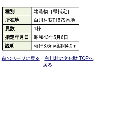
種別
建造物［県指定］
所在地
白川村荻町679番地
員数
1棟
指定年月日
昭和43年5月6日
説明
桁行3.6m×梁間4.0m
前のページに戻る
白川村の文化財 TOPへ
戻る
お問い合わせ先
教育委員会事務局
TEL:05769-5-2180
FAX:05769-5-0016
お問い合わせフォーム