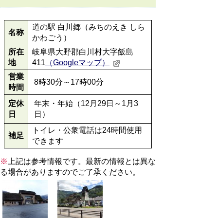
道の駅 白川郷（みちのえき しら
名称
かわごう）
所在
岐阜県大野郡白川村大字飯島
地
411
（Googleマップ）
営業
8時30分～17時00分
時間
定休
年末・年始（12月29日～1月3
日
日）
トイレ・公衆電話は24時間使用
補足
できます
※
上記は参考情報です。最新の情報とは異な
る場合がありますのでご了承ください。