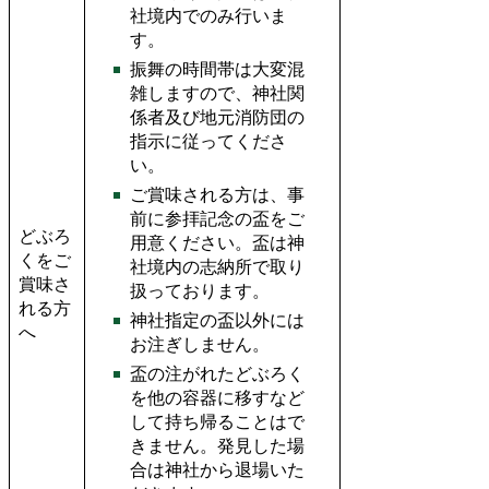
社境内でのみ行いま
す。
振舞の時間帯は大変混
雑しますので、神社関
係者及び地元消防団の
指示に従ってくださ
い。
ご賞味される方は、事
前に参拝記念の盃をご
どぶろ
用意ください。盃は神
くをご
社境内の志納所で取り
賞味さ
扱っております。
れる方
神社指定の盃以外には
へ
お注ぎしません。
盃の注がれたどぶろく
を他の容器に移すなど
して持ち帰ることはで
きません。発見した場
合は神社から退場いた