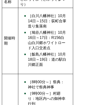
名称
り）
［白川八幡神社］10月
14日～15日：荻町合掌
造り集落南
［鳩谷八幡神社］10月
16日～17日：R156白
開催時
山白川郷ホワイトロー
期
ド入口交差点
［飯島八幡神社］10月
18日～19日：道の駅白
川郷正面
［8時00分～］祭典：
神社で祭典神事
［9時00分～］村廻
り：地区内への御神幸
行列