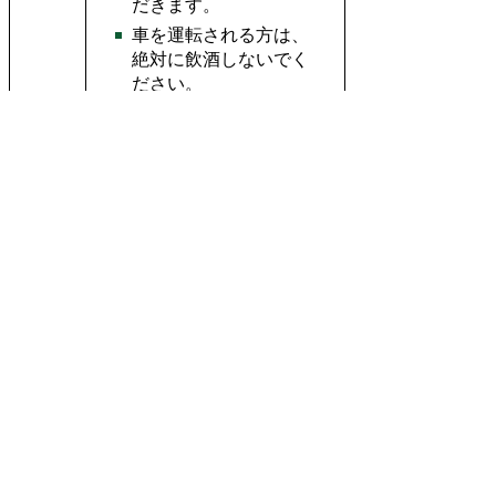
だきます。
車を運転される方は、
絶対に飲酒しないでく
ださい
。
白川村に入りました
ら、まず
「村営せせら
ぎ公園駐車場」
へ向か
白川八
い、そこで係員の指示
幡神社
に従ってください。状
祭礼日
況に応じて臨時駐車場
の駐車
へご案内します。
場につ
祭礼期間中は村内で交
いて
通規制
が行われます。
事前に交通情報をご確
認ください。
鳩谷・