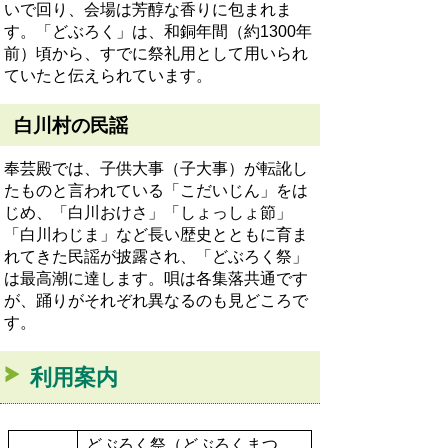
いで回り、会場は芳醇な香りに包まれま
す。「どぶろく」は、和銅年間（約1300年
前）頃から、すでに祭礼用として用いられ
ていたと伝えられています。
白川村の民謡
奉芸殿では、子供大事（子大事）が転訛し
たものと言われている「こだいじん」をは
じめ、「白川おけさ」「しょっしょ節」
「白川わじま」など長い歴史とともに育ま
れてきた民謡が披露され、「どぶろく祭」
は最高潮に達します。唄は各集落共通です
が、踊りがそれぞれ異なるのも見どころで
す。
利用案内
どぶろく祭（どぶろくまつ