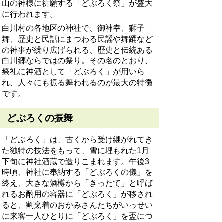
山の神様に祈願する「どぶろく祭」が盛大
に行われます。
白川村の各地区の神社で、御神幸、獅子
舞、歴史と民話にまつわる民謡や舞踊など
の神事が繰り広げられる、歴史と伝統ある
白川郷ならではの祭り。その名のとおり、
祭礼に神酒として「どぶろく」が用いら
れ、人々にも振る舞われるのが最大の特徴
です。
どぶろくの振舞
「どぶろく」は、古くから受け継がれてき
た独特の技法をもって、雪に埋もれた1月
下旬に神社酒蔵で造りこまれます。午後3
時頃、神社に奉納する「どぶろくの儀」を
終え、大きな酒樽から「きったて」と呼ば
れるお酌用の容器に「どぶろく」が移され
ると、割烹着のおかみさんたちがいっせい
に来客一人ひとりに「どぶろく」を盃につ