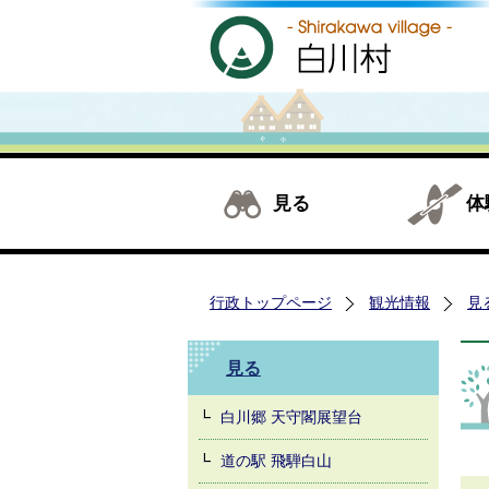
見る
体
行政トップページ
観光情報
見
見る
白川郷 天守閣展望台
道の駅 飛騨白山