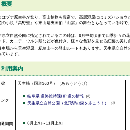
概要
々はブナ原生林が繁り、高山植物も豊富で、高層湿原にはミズバショウ
花の小説『高野聖』や東山魁夷画伯『山雲』の舞台ともなっている峠で
。
生県立自然公園に指定されているこの峠は、9月中旬頃まで四季折々の花
マド、カエデ、ウルシ類などが色付き、様々な色彩を見せる紅葉の美し
駐車場から天生湿原、籾糠山への登山ルートもあります。天生県立自然公
れています。
利用案内
名称
天生峠（国道360号）（あもうとうげ）
岐阜県 道路維持課HP 道の情報
リンク
天生県立自然公園（北飛騨の森を歩こう！）
6月上旬～11月上旬
開通期間