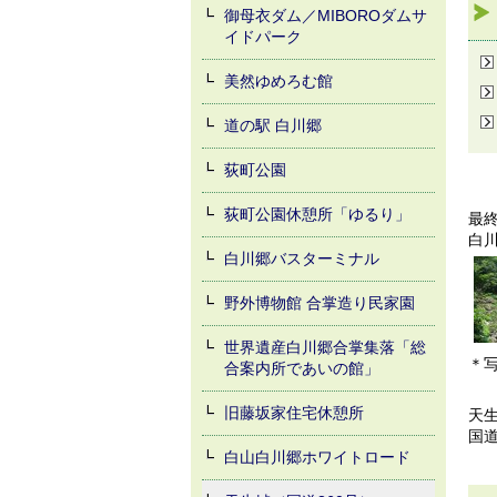
御母衣ダム／MIBOROダムサ
イドパーク
美然ゆめろむ館
道の駅 白川郷
荻町公園
荻町公園休憩所「ゆるり」
最終
白
白川郷バスターミナル
野外博物館 合掌造り民家園
世界遺産白川郷合掌集落「総
＊
合案内所であいの館」
旧藤坂家住宅休憩所
天生
国
白山白川郷ホワイトロード