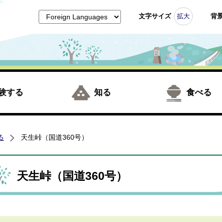
文字サイズ
拡大
背
験する
知る
食べる
る
天生峠（国道360号）
天生峠（国道360号）