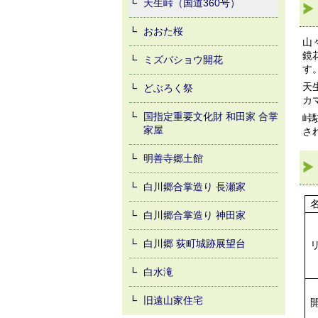
天生峠（国道360号）
おおた桜
山
鏡
ミズバショウ開花
す
天
どぶろく祭
カ
国指定重要文化財 和田家 合掌
峠
家屋
さ
明善寺郷土館
白川郷合掌造り 長瀬家
白川郷合掌造り 神田家
白川郷 荻町城跡展望台
白水滝
旧遠山家住宅