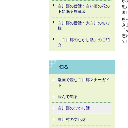
や
白川郷の昔話：白い藤の花の
思
下に眠る埋蔵金
ま
思
白川郷の昔話：大白川のちな
き
橋
「
忘
「白川郷のむかし話」のご紹
て
介
知る
漫画で読む白川郷マナーガイ
ド
読んで知る
白川郷のむかし話
白川村の文化財