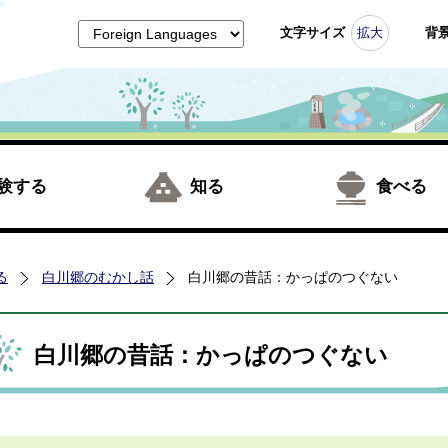
文字サイズ
拡大
背
験する
知る
食べる
る
白川郷のむかし話
白川郷の昔話：かっぱのつぐない
白川郷の昔話：かっぱのつぐない