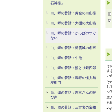
石神様」
白川郷の昔話：黄金の白山様
白川郷の昔話：大棚の大山猫
白川郷の昔話：かっぱのつぐ
ない
白川郷の昔話：帰雲城の名医
白川郷の昔話：牛池
そ
白川郷の昔話：熊とり銀四郎
す
い
白川郷の昔話：馬狩の怪力与
そ
左衛門
し
っ
白川郷の昔話：吉三さんの呼
び声
赤
も
白川郷の昔話：三方岩の宝物
や