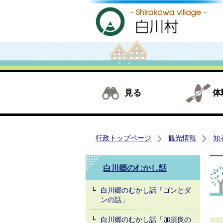
見る
体
行政トップページ
観光情報
知
白川郷のむかし話
白川郷のむかし話「ゴンとダ
ンの話」
白川郷のむかし話「加須良の