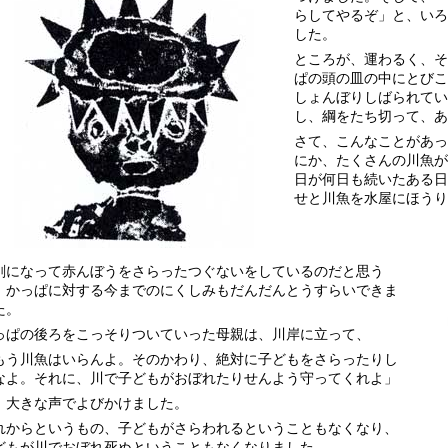
らしてやるぞ」と、いろ
した。
ところが、運わるく、そ
ぱの頭の皿の中にとびこ
しょんぼりしばられてい
し、綱をたち切って、あ
さて、こんなことがあっ
にか、たくさんの川魚が
日が何日も続いたある日
せと川魚を水屋にほうり
剣になって赤んぼうをさらったつぐないをしているのだと思う
、かっぱに対する今までのにくしみもだんだんとうすらいできま
た。
っぱの後ろをこっそりついていった母親は、川岸に立って、
もう川魚はいらんよ。そのかわり、絶対に子どもをさらったりし
なよ。それに、川で子どもがおぼれたりせんよう守ってくれよ」
、大きな声でよびかけました。
れからというもの、子どもがさらわれるということもなくなり、
どもが川でおぼれ死ぬということもなくなりました。