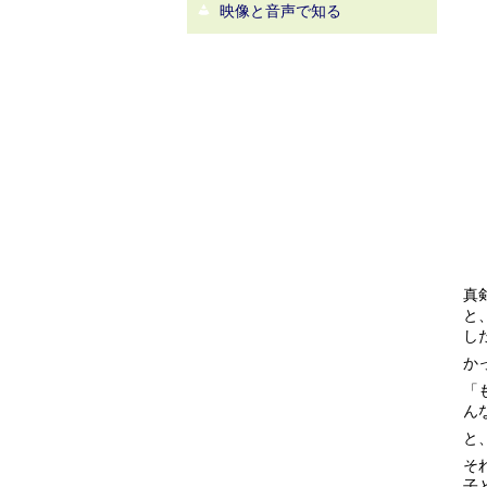
映像と音声で知る
真
と
し
か
「
ん
と
そ
子