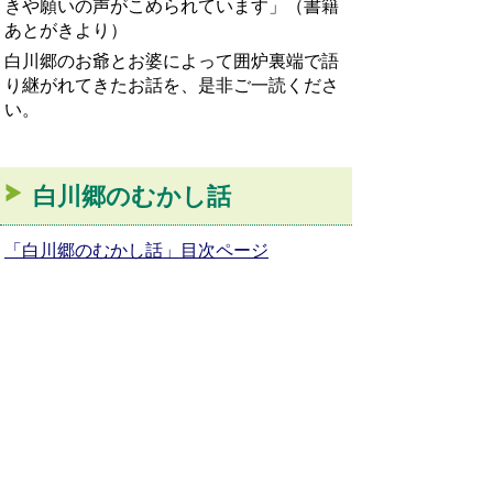
きや願いの声がこめられています」（書籍
あとがきより）
白川郷のお爺とお婆によって囲炉裏端で語
り継がれてきたお話を、是非ご一読くださ
い。
白川郷のむかし話
「白川郷のむかし話」目次ページ
お問い合わせ先
教育委員会事務局
TEL:05769-5-2180
FAX:05769-5-0016