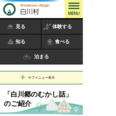
見る
体験する
知る
食べる
泊まる
サブメニュー表示
「白川郷のむかし話」
のご紹介