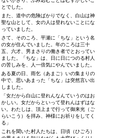
ないかぎり、ふみ込むことはむずかしいこ
とでした。
また、道中の危険ばかりでなく、白山は神
聖な山として、女の人は登れないことにな
っていました。
さて、そのころ、平瀬に「ちな」という名
の女が住んでいました。年のころは三十
五、六才、男まさりの働き者でとおってい
ました。「ちな」は、日に日につのる村人
の苦しみを、人一倍気にやんでいました。
ある夏の日、雨乞（あまご）いの集まりの
中で、思いあまった「ちな」は突然言い出
しました。
「女だから白山に登れんなんていうのはお
かしい。女だからといって登れんはずはな
い。わたしは、頂上まで行って御来光（ご
らいこう）を拝み、神様にお祈りをしてく
る」
これを聞いた村人たちは、日頃（ひごろ）