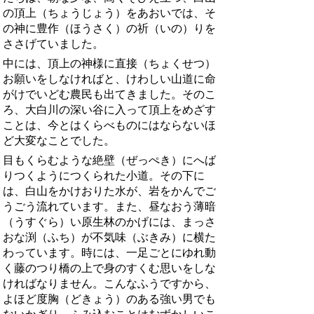
の頂上（ちょうじょう）をあおいでは、そ
の神に豊作（ほうさく）の祈（いの）りを
ささげていました。
中には、頂上の神様に直接（ちょくせつ）
お願いをしなければと、けわしい山道に命
がけでいどむ農民も出てきました。そのこ
ろ、大白川の深い谷に入って頂上をめざす
ことは、今とはくらべものにはならないほ
ど大変なことでした。
目もくらむような絶壁（ぜっぺき）にへば
りつくようにつくられた小道。その下に
は、白山をかけおりた水が、岩をかんでご
うごう流れています。また、昼なおう薄暗
（うすぐら）い原生林のかげには、まっさ
おな渕（ふち）が不気味（ぶきみ）に横た
わっています。時には、一足ごとにゆれ動
く藤のつり橋の上で身のすくむ思いをしな
ければなりません。こんなふうですから、
よほど度胸（どきょう）のある強い男でも