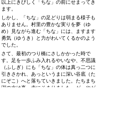
以上にきびしく「ちな」の前にせまってき
ます。
しかし、「ちな」の足どりは弱まる様子も
ありません。村里の豊かな実りを夢（ゆ
め）見ながら進む「ちな」には、ますます
勇気（ゆうき）と力がわいてくるかのよう
でした。
さて、最初のつり橋にさしかかった時で
す。足を一歩ふみ入れるやいなや、不思議
（ふしぎ）にも「ちな」の体は真っ二つに
引きさかれ、あっというまに深い谷底（た
にぞこ）へと落ちていきました。たちまち
渕の水は真っ赤にそまりました。が、やが
てそれも流れ去り、深い谷間はもとのま
ま、水の音だけがひびいていました。
そのことを知った村人たちは、「あんなに
止めたのに、やっぱり白山の神様が怒（お
こ）られたのだ」と言って、いよいよおそ
れおののきました。