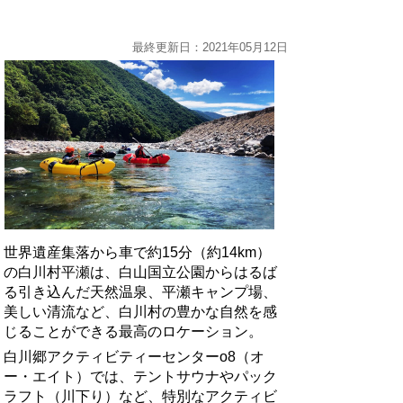
最終更新日：2021年05月12日
世界遺産集落から車で約15分（約14km）
の白川村平瀬は、白山国立公園からはるば
る引き込んだ天然温泉、平瀬キャンプ場、
美しい清流など、白川村の豊かな自然を感
じることができる最高のロケーション。
白川郷アクティビティーセンターo8（オ
ー・エイト）では、テントサウナやパック
ラフト（川下り）など、特別なアクティビ