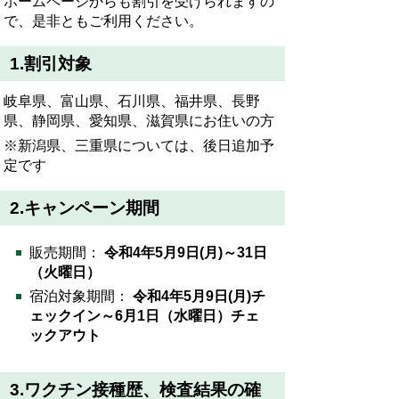
ホームページからも割引を受けられますの
で、是非ともご利用ください。
1.
割引対象
岐阜県、富山県、石川県、福井県、長野
県、静岡県、愛知県、滋賀県にお住いの方
※新潟県、三重県については、後日追加予
定です
2.
キャンペーン期間
販売期間：
令和
4
年
5
月
9
日
(
月
)
～
31
日
（火曜日）
宿泊対象期間：
令和
4
年
5
月
9
日
(
月
)
チ
ェックイン～
6
月
1
日（水曜日）チェ
ックアウト
3.
ワクチン接種歴、検査結果の確