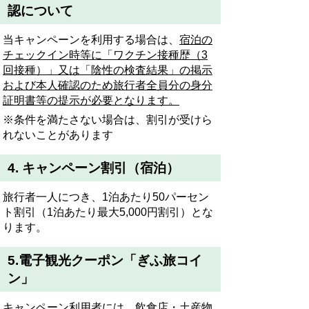
認について
当キャンペーンを利用する場合は、
宿泊の
チェックイン時等に「ワクチン接種歴（3
回接種）」又は「陰性の検査結果」の掲示
および本人確認のため旅行者全員分の身分
証明書等の提示が必要となります。
※条件を満たさない場合は、割引が受けら
れないことがあります
4.
キャンペーン割引（宿泊）
旅行者一人につき、
1
泊あたり
50
パーセン
ト割引（
1
泊あたり最大
5,000
円割引）とな
ります。
5.
電子観光クーポン「ぎふ旅コイ
ン」
キャンペーン利用者には、飲食店・土産物