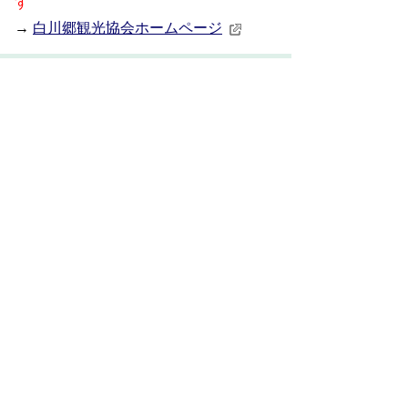
す
→
白川郷観光協会ホームページ
7.その他
“ほっと一息、ぎふの旅”キャンペーンの詳
細は、キャンペーン特集
WEB
サイトをご
覧ください。
→
キャンペーン特集WEBサイト
お問い合わせ先
観光振興課
TEL:05769-6-1311
FAX:05769-6-2016
お問い合わせフォーム