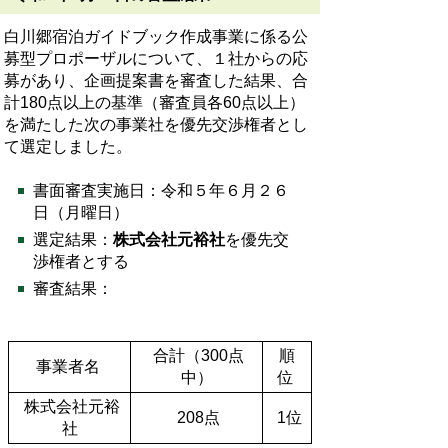
白川郷宿泊ガイドブック作成事業に係る公
募型プロポーザルについて、１社からの応
募があり、企画提案書を審査した結果、合
計180点以上の基準（審査員各60点以上）
を満たした次の事業社を優先交渉権者とし
て選定しました。
書面審査実施日：令和５年６月２６
日（月曜日）
選定結果：
株式会社元裕社
を優先交
渉権者とする
審査結果：
合計（300点
順
事業者名
中）
位
株式会社元裕
208点
1位
社