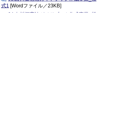
式1
[Wordファイル／23KB]
04.白川郷宿泊ガイドブック作成事業_様
式2_法人等概要書
[Wordファイル／22KB]
05.白川郷宿泊ガイドブック作成事業_様
式3_類似事業の主な受注実績
[Wordファイ
ル24／KB]
お問い合わせ先
観光振興課
TEL:05769-6-1311
FAX:05769-6-2016
お問い合わせフォーム