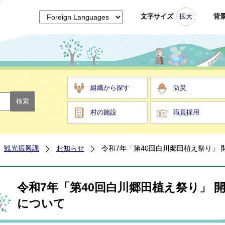
文字サイズ
拡大
背
組織から探す
防災
村の施設
職員採用
観光振興課
お知らせ
令和7年「第40回白川郷田植え祭り」 
令和7年「第40回白川郷田植え祭り」 
について