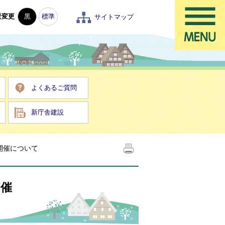
景変更
黒
標準
サイトマップ
よくあるご質問
新庁舎建設
開催について
開催