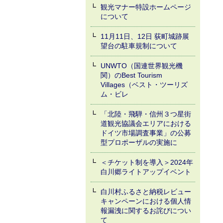
観光マナー特設ホームページ
について
11月11日、12日 荻町城跡展
望台の駐車規制について
UNWTO（国連世界観光機
関）のBest Tourism
Villages（ベスト・ツーリズ
ム・ビレ
「北陸・飛騨・信州３つ星街
道観光協議会エリアにおける
ドイツ市場調査事業」の公募
型プロポーザルの実施に
＜チケット制を導入＞2024年
白川郷ライトアップイベント
白川村ふるさと納税レビュー
キャンペーンにおける個人情
報漏洩に関するお詫びについ
て