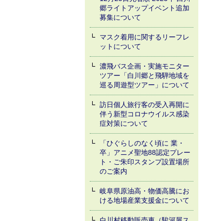
郷ライトアップイベント追加
募集について
マスク着用に関するリーフレ
ットについて
濃飛バス企画・実施モニター
ツアー「白川郷と飛騨地域を
巡る周遊型ツアー」について
訪日個人旅行客の受入再開に
伴う新型コロナウイルス感染
症対策について
「ひぐらしのなく頃に 業・
卒」アニメ聖地88認定プレー
ト・ご朱印スタンプ設置場所
のご案内
岐阜県原油高・物価高騰にお
ける地場産業支援金について
白川村移動販売車（駿河屋ス