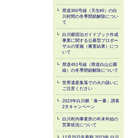
県道360号線（天生峠）の白
川村間の冬季閉鎖解除につい
て
白川郷宿泊ガイドブック作成
事業に関する公募型プロポー
ザルの実施（審査結果）につ
いて
県道451号線（県道白山公園
線）の冬季閉鎖解除について
世界遺産集落での火の扱いに
ご注意ください
2023年白川郷「春一番」誘客
2大キャンペーン
白川村内事業所の年末年始の
営業状況について
12月25日先着順 2023年 白川