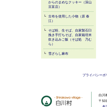
からのまめなクッキー（深山
豆富店）
古布を使用した小物（原 春
江）
そば粉、生そば、自家製石臼
挽き手打ちそば、自家栽培米
炊き込みご飯（そば処 乃む
ら）
雪ざらし麻布
プライバシーポ
白川村
〒50
各