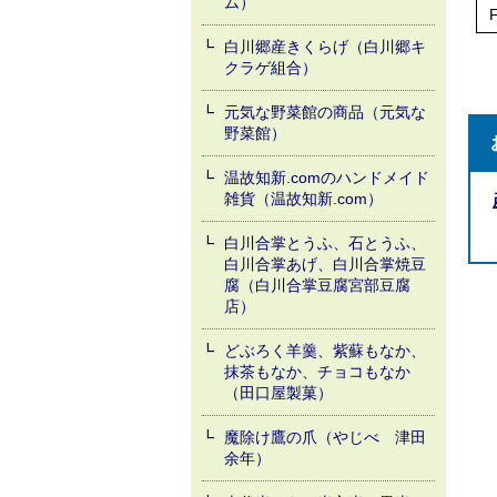
ム）
白川郷産きくらげ（白川郷キ
クラゲ組合）
元気な野菜館の商品（元気な
野菜館）
温故知新.comのハンドメイド
雑貨（温故知新.com）
白川合掌とうふ、石とうふ、
白川合掌あげ、白川合掌焼豆
腐（白川合掌豆腐宮部豆腐
店）
どぶろく羊羹、紫蘇もなか、
抹茶もなか、チョコもなか
（田口屋製菓）
魔除け鷹の爪（やじべ 津田
余年）