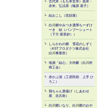
古代米（もち米玄米）黒米・
赤米、弘法茶（蟻原 基子）
結おこし（笑顔屋）
白川郷やみつき濃厚ちーずけ
ーき 結（バンブーシュート
（下方 亜里砂））
しらかわの郷 雪花のしずく
（KSTプロダクツ株式会社
白川事業所）
地酒「結心」大吟醸（白川村
商工会）
赤かぶ漬（工房民助 上手 ひ
ろこ）
鶏ちゃん唐揚げ（しあわせ
屋 吉兵衛）
白川郷いなり、白川郷のおや