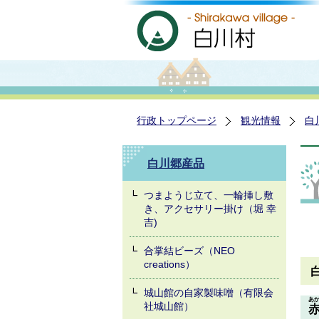
行政トップページ
観光情報
白
白川郷産品
つまようじ立て、一輪挿し敷
き、アクセサリー掛け（堀 幸
吉)
合掌結ビーズ（NEO
creations）
城山館の自家製味噌（有限会
あ
社城山館）