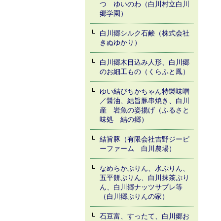
つ ゆいのわ（白川村立白川
郷学園）
白川郷シルク石鹸（株式会社
きぬゆかり）
白川郷木目込み人形、白川郷
のお細工もの（くらふと鳳）
ゆい結びちかちゃん特製味噌
／醤油、結旨豚串焼き、白川
産 岩魚の姿揚げ（ふるさと
味処 結の郷）
結旨豚（有限会社吉野ジーピ
ーファーム 白川農場）
なめらかぷりん、水ぷりん、
五平餅ぷりん、白川抹茶ぷり
ん、白川郷ナッツサブレ等
（白川郷ぷりんの家）
石豆富、すったて、白川郷お