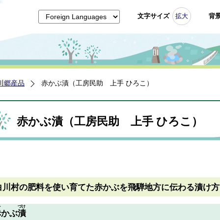
文字サイズ
拡大
背
川郷産品
赤かぶ漬（工房民助 上手 ひろこ）
赤かぶ漬（工房民助 上手 ひろこ）
白川村の肥料を使い育てた赤かぶを飛騨地方に伝わる漬け方
か
づけ
赤
かぶ
漬