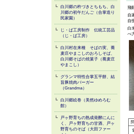
白川郷の杵づきとちもち、白
飛
川郷の初午だんご（合掌造り
自
民家園）
自
白
じ・ば工房制作 伝統工芸品
べ
（じ・ば工房）
白川村在来種 そばの実、蕎
麦庄やまこしのおろしそば、
白川郷そばの焼菓子（蕎麦庄
やまこし）
グランマ特性合掌五平餅、結
旨豚焼肉バーガー
（Grandma）
白川郷絵巻（美然ゆめろむ
館）
戸ヶ野育ちの熟成発酵にんに
く、戸ヶ野育ちの甘酒、戸ヶ
野育ちのそば（大田ファー