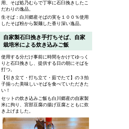
用、そば処乃むらで丁寧に石臼挽きしたこ
だわりの逸品。
生そば：白川郷産そばの実を１００％使用
したそば粉から製麺した香り深い逸品。
自家製石臼挽き手打ちそば、自家
栽培米による炊き込みご飯
使用する分だけ事前に時間をかけてゆっく
りと石臼挽きし、提供する日の朝にそばを
打つ。
【引き立て・打ち立て・茹でたて】の３拍
子揃った美味しいそばを食べていただきた
い！
セットの炊き込みご飯も白川郷産の自家製
米に拘り、宮部豆腐の揚げ豆腐とともに炊
き上げました。