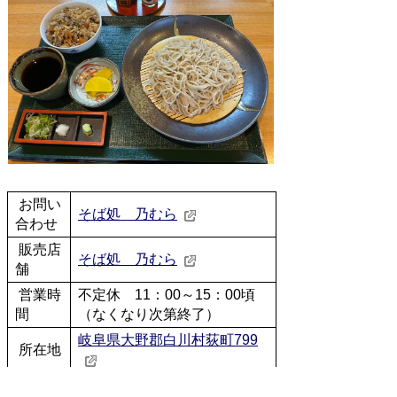
お問い
そば処 乃むら
合わせ
販売店
そば処 乃むら
舗
営業時
不定休 11：00～15：00頃
間
（なくなり次第終了）
岐阜県大野郡白川村荻町799
所在地
電話番
05769-6-1508