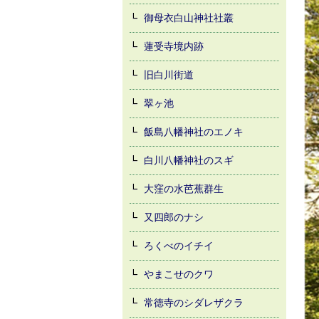
御母衣白山神社社叢
蓮受寺境内跡
旧白川街道
翠ヶ池
飯島八幡神社のエノキ
白川八幡神社のスギ
大窪の水芭蕉群生
又四郎のナシ
ろくべのイチイ
やまこせのクワ
常徳寺のシダレザクラ