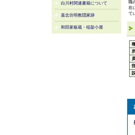
職
白川村関連書籍について
在
て
嘉念坊明教隠家跡
和田家板蔵・稲架小屋