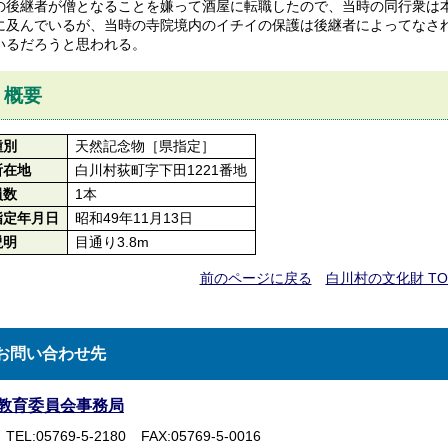
の後継者が僧となることを嫌って酒屋に転職したので、当時の同行衆は
に及んでいるが、当時の寺院境内のイチイの保護は後継者によってなされ
いるだろうと思われる。
概要
種別
天然記念物［県指定］
所在地
白川村荻町字下田1221番地
員数
1本
指定年月日
昭和49年11月13日
説明
目通り3.8m
前のページに戻る
白川村の文化財 T
お問い合わせ先
教育委員会事務局
TEL:05769-5-2180
FAX:05769-5-0016