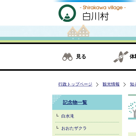
見る
体
行政トップページ
観光情報
知
記念物一覧
白水滝
おおたザクラ