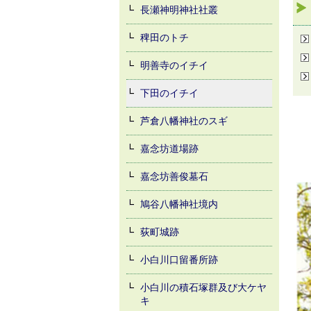
長瀬神明神社社叢
稗田のトチ
明善寺のイチイ
下田のイチイ
芦倉八幡神社のスギ
嘉念坊道場跡
嘉念坊善俊墓石
鳩谷八幡神社境内
荻町城跡
小白川口留番所跡
小白川の積石塚群及び大ケヤ
キ