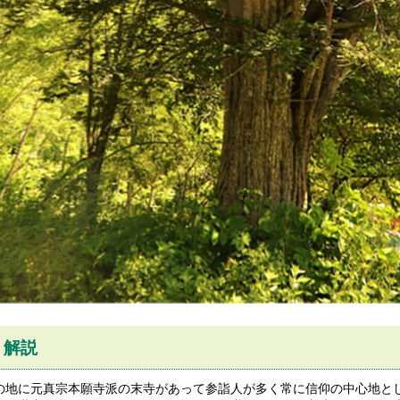
解説
の地に元真宗本願寺派の末寺があって参詣人が多く常に信仰の中心地と