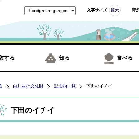
文字サイズ
拡大
背
験する
知る
食べる
る
白川村の文化財
記念物一覧
下田のイチイ
下田のイチイ