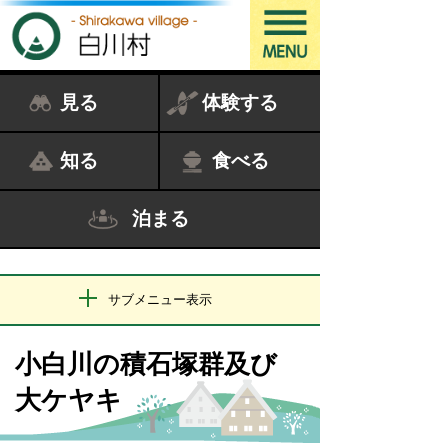
見る
体験する
知る
食べる
泊まる
サブメニュー表示
小白川の積石塚群及び
大ケヤキ