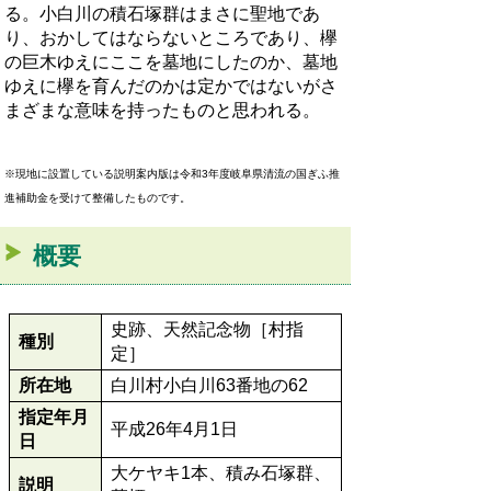
る。小白川の積石塚群はまさに聖地であ
り、おかしてはならないところであり、欅
の巨木ゆえにここを墓地にしたのか、墓地
ゆえに欅を育んだのかは定かではないがさ
まざまな意味を持ったものと思われる。
※現地に設置している説明案内版は令和3年度岐阜県清流の国ぎふ推
進補助金を受けて整備したものです。
概要
史跡、天然記念物［村指
種別
定］
所在地
白川村小白川63番地の62
指定年月
平成26年4月1日
日
大ケヤキ1本、積み石塚群、
説明