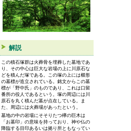
解説
この積石塚群は火葬骨を埋葬した墓地であ
り、その中心は巨大な岩場の上に川原石な
どを積んだ塚である。この塚の上には櫛形
の墓標が造立されている。銘文からこの墓
標が「野中氏」のものであり、これは口留
番所の役人であるという。塚の周辺には川
原石を丸く積んだ墓が点在している。ま
た、周辺には火葬場があったという。
墓地の中の岩場にそそりたつ欅の巨木は
「お墓印」の意味を持っており、神や仏の
降臨する目印あるいは拠り所ともなってい